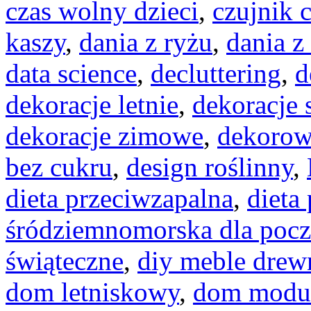
czas wolny dzieci
,
czujnik 
kaszy
,
dania z ryżu
,
dania z
data science
,
decluttering
,
d
dekoracje letnie
,
dekoracje
dekoracje zimowe
,
dekorow
bez cukru
,
design roślinny
,
dieta przeciwzapalna
,
dieta
śródziemnomorska dla pocz
świąteczne
,
diy meble drew
dom letniskowy
,
dom modu