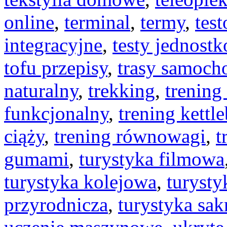
online
,
terminal
,
termy
,
tes
integracyjne
,
testy jednost
tofu przepisy
,
trasy samoc
naturalny
,
trekking
,
trening
funkcjonalny
,
trening kettle
ciąży
,
trening równowagi
,
t
gumami
,
turystyka filmowa
turystyka kolejowa
,
turysty
przyrodnicza
,
turystyka sak