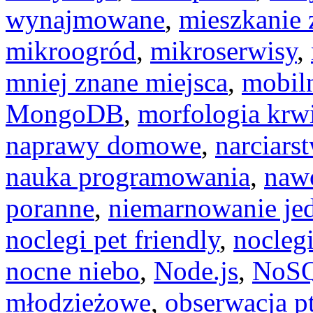
wynajmowane
,
mieszkanie
mikroogród
,
mikroserwisy
,
mniej znane miejsca
,
mobiln
MongoDB
,
morfologia krw
naprawy domowe
,
narciars
nauka programowania
,
naw
poranne
,
niemarnowanie je
noclegi pet friendly
,
noclegi
nocne niebo
,
Node.js
,
NoS
młodzieżowe
,
obserwacja p