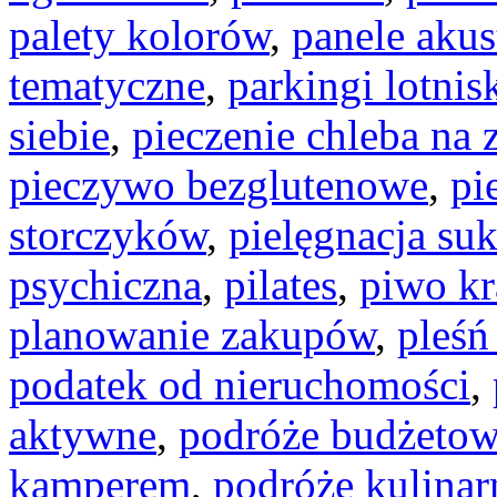
palety kolorów
,
panele aku
tematyczne
,
parkingi lotni
siebie
,
pieczenie chleba na 
pieczywo bezglutenowe
,
pi
storczyków
,
pielęgnacja su
psychiczna
,
pilates
,
piwo kr
planowanie zakupów
,
pleśń
podatek od nieruchomości
,
aktywne
,
podróże budżeto
kamperem
,
podróże kulinar