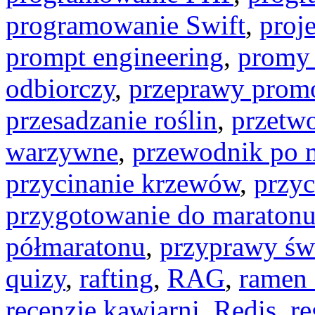
programowanie Swift
,
proj
prompt engineering
,
promy
odbiorczy
,
przeprawy pro
przesadzanie roślin
,
przetw
warzywne
,
przewodnik po m
przycinanie krzewów
,
przy
przygotowanie do maraton
półmaratonu
,
przyprawy św
quizy
,
rafting
,
RAG
,
ramen
recenzje kawiarni
,
Redis
,
re