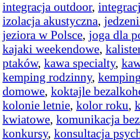
integracja outdoor
,
integrac
izolacja akustyczna
,
jedzeni
jeziora w Polsce
,
joga dla 
kajaki weekendowe
,
kaliste
ptaków
,
kawa specialty
,
kaw
kemping rodzinny
,
kemping
domowe
,
koktajle bezalko
kolonie letnie
,
kolor roku
,
kwiatowe
,
komunikacja bez
konkursy
,
konsultacja psyc