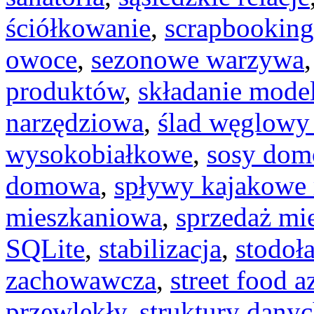
ściółkowanie
,
scrapbooking
owoce
,
sezonowe warzywa
produktów
,
składanie model
narzędziowa
,
ślad węglowy
wysokobiałkowe
,
sosy do
domowa
,
spływy kajakowe 
mieszkaniowa
,
sprzedaż mi
SQLite
,
stabilizacja
,
stodoł
zachowawcza
,
street food a
przewlekły
,
struktury dany