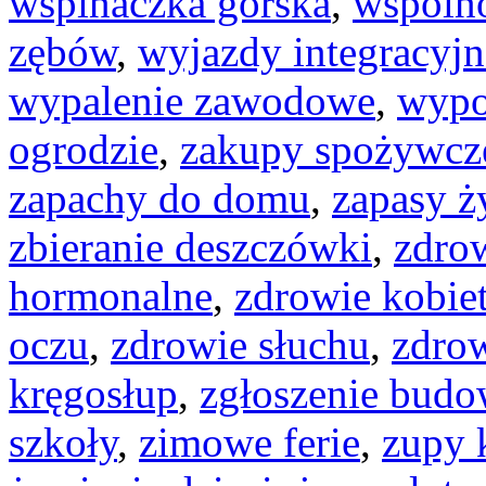
wspinaczka górska
,
wspóln
zębów
,
wyjazdy integracyjn
wypalenie zawodowe
,
wypo
ogrodzie
,
zakupy spożywcze
zapachy do domu
,
zapasy ż
zbieranie deszczówki
,
zdro
hormonalne
,
zdrowie kobie
oczu
,
zdrowie słuchu
,
zdro
kręgosłup
,
zgłoszenie bud
szkoły
,
zimowe ferie
,
zupy 