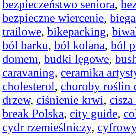
bezpieczeństwo seniora
,
be
bezpieczne wiercenie
,
biega
trailowe
,
bikepacking
,
biwa
ból barku
,
ból kolana
,
ból 
domem
,
budki lęgowe
,
bush
caravaning
,
ceramika artyst
cholesterol
,
choroby roślin
drzew
,
ciśnienie krwi
,
cisza
break Polska
,
city guide
,
co
cydr rzemieślniczy
,
cyfrowy