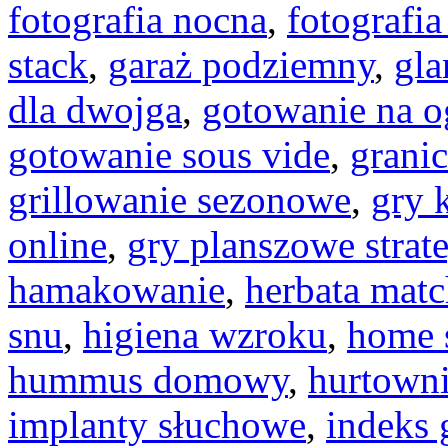
fotografia nocna
,
fotografi
stack
,
garaż podziemny
,
gl
dla dwojga
,
gotowanie na o
gotowanie sous vide
,
granic
grillowanie sezonowe
,
gry 
online
,
gry planszowe strat
hamakowanie
,
herbata mat
snu
,
higiena wzroku
,
home 
hummus domowy
,
hurtown
implanty słuchowe
,
indeks 