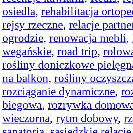
osiedla
,
rehabilitacja ortop
rejsy rzeczne
,
relacje partne
ogrodzie
,
renowacja mebli
,
wegańskie
,
road trip
,
rolow
rośliny doniczkowe pielęgn
na balkon
,
rośliny oczyszcz
rozciąganie dynamiczne
,
ro
biegowa
,
rozrywka domow
wieczorna
,
rytm dobowy
,
r
sanatoria
,
sąsiedzkie relacje