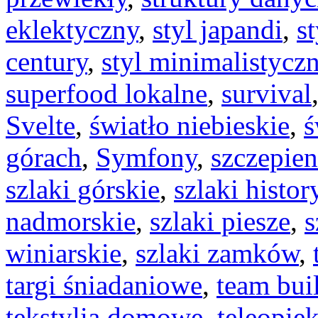
eklektyczny
,
styl japandi
,
s
century
,
styl minimalistycz
superfood lokalne
,
survival
Svelte
,
światło niebieskie
,
ś
górach
,
Symfony
,
szczepie
szlaki górskie
,
szlaki histo
nadmorskie
,
szlaki piesze
,
s
winiarskie
,
szlaki zamków
,
targi śniadaniowe
,
team bui
tekstylia domowe
,
teleopie