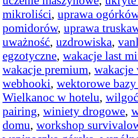
uczenie maszynowe
,
ukryte
mikroliści
,
uprawa ogórkó
pomidorów
,
uprawa truska
uważność
,
uzdrowiska
,
vanl
egzotyczne
,
wakacje last m
wakacje premium
,
wakacje 
webhooki
,
wektorowe bazy
Wielkanoc w hotelu
,
wilgo
pairing
,
winiety drogowe
,
w
domu
,
workshop survivalo