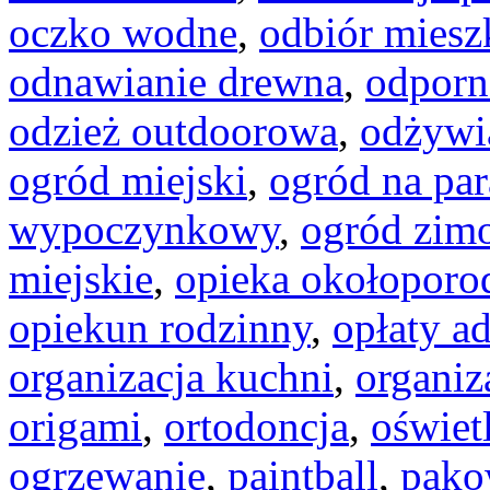
oczko wodne
,
odbiór miesz
odnawianie drewna
,
odporn
odzież outdoorowa
,
odżywi
ogród miejski
,
ogród na par
wypoczynkowy
,
ogród zim
miejskie
,
opieka okołopor
opiekun rodzinny
,
opłaty a
organizacja kuchni
,
organiz
origami
,
ortodoncja
,
oświet
ogrzewanie
,
paintball
,
pako