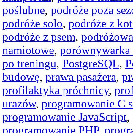
poślubne
,
podróże poza se
podróże solo
,
podróże z ko
podróże z psem
,
podróżowa
namiotowe
,
porównywarka 
po treningu
,
PostgreSQL
,
P
budowę
,
prawa pasażera
,
pr
profilaktyka próchnicy
,
pro
urazów
,
programowanie C s
programowanie JavaScript
,
programowanie PHP
,
progr