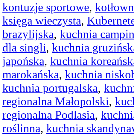
kontuzje sportowe
,
kotłow
księga wieczysta
,
Kubernet
brazylijska
,
kuchnia campi
dla singli
,
kuchnia gruzińsk
japońska
,
kuchnia koreańsk
marokańska
,
kuchnia nisk
kuchnia portugalska
,
kuchn
regionalna Małopolski
,
kuc
regionalna Podlasia
,
kuchni
roślinna
,
kuchnia skandyna