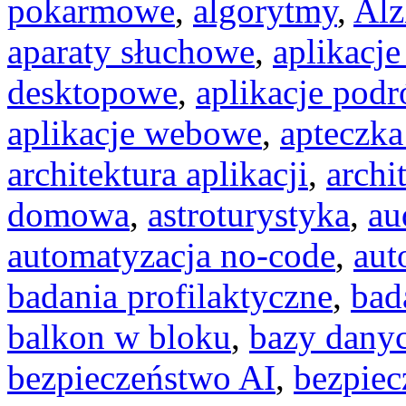
pokarmowe
,
algorytmy
,
Alz
aparaty słuchowe
,
aplikacje
desktopowe
,
aplikacje podr
aplikacje webowe
,
apteczka
architektura aplikacji
,
archi
domowa
,
astroturystyka
,
au
automatyzacja no-code
,
aut
badania profilaktyczne
,
bad
balkon w bloku
,
bazy dany
bezpieczeństwo AI
,
bezpiec