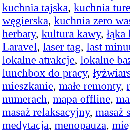
kuchnia tajska
,
kuchnia tur
węgierska
,
kuchnia zero wa
herbaty
,
kultura kawy
,
łąka
Laravel
,
laser tag
,
last minu
lokalne atrakcje
,
lokalne ba
lunchbox do pracy
,
łyżwiar
mieszkanie
,
małe remonty
,
numerach
,
mapa offline
,
ma
masaż relaksacyjny
,
masaż 
medytacja
,
menopauza
,
mie