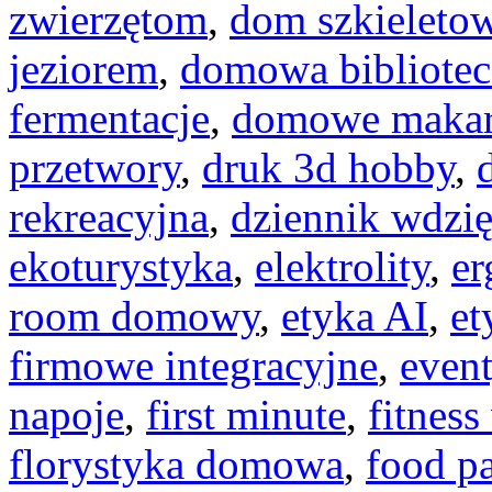
zwierzętom
,
dom szkieleto
jeziorem
,
domowa bibliotec
fermentacje
,
domowe maka
przetwory
,
druk 3d hobby
,
rekreacyjna
,
dziennik wdzię
ekoturystyka
,
elektrolity
,
er
room domowy
,
etyka AI
,
et
firmowe integracyjne
,
even
napoje
,
first minute
,
fitnes
florystyka domowa
,
food pa